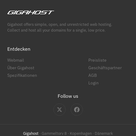
Gigahost offers simple, open, and unrestricted web hosting.
Collect and host all your domains for a single, low price.
Entdecken
Webmail
Preisliste
Über Gigahost
Geschäftspartner
Spezifikationen
AGB
Login
Follow us
Gigahost
· Gammeltorv 8 · Kopenhagen · Dänemark