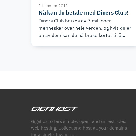
11. januar 2011
Nå kan du betale med Diners Club!
Diners Club brukes av 7 millioner
mennesker over hele verden, og hvis du er
en av dem kan du nå bruke kortet til å
betale hos Gigahost. Framover vil du
kunne betale med Diners Club på lik linje
med de andre betalingskortene vi
aksepterer.
Gigahost offers simple, open, and unrestricted
web hosting. Collect and host all your domains
for a single, low price.