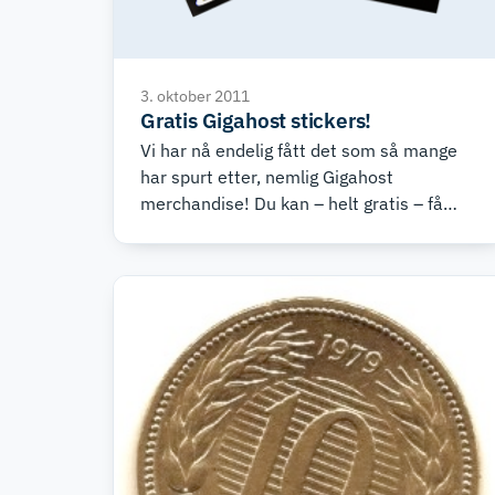
3. oktober 2011
Gratis Gigahost stickers!
Vi har nå endelig fått det som så mange
har spurt etter, nemlig Gigahost
merchandise! Du kan – helt gratis – få
tilsendt 5 stickers (4x32cm) hvis du
skriver til support@gigahost.co.uk med
brukernavnet ditt og den adresse du gjerne
vil ha dem sendt til.