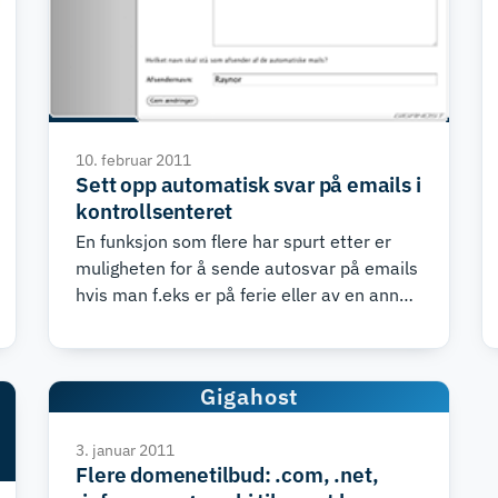
10. februar 2011
Sett opp automatisk svar på emails i
kontrollsenteret
En funksjon som flere har spurt etter er
muligheten for å sende autosvar på emails
hvis man f.eks er på ferie eller av en annen
grunn ikke kan svare. Dette er det nå mulig
å opprette via kontrollsenteret.
Gigahost
3. januar 2011
Flere domenetilbud: .com, .net,