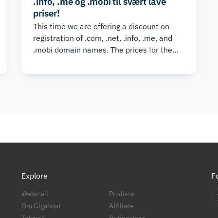
.info, .me og .mobi til svært lave
priser!
This time we are offering a discount on
registration of .com, .net, .info, .me, and
.mobi domain names. The prices for the
first year are as follows:
Explore
F
Webmail
Prisliste
Om Gigahost
Affiliate
Teknisk
Betingelser