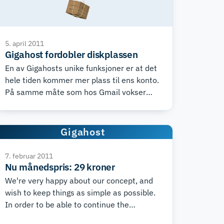
5. april 2011
Gigahost fordobler diskplassen
En av Gigahosts unike funksjoner er at det
hele tiden kommer mer plass til ens konto.
På samme måte som hos Gmail vokser
kapasiteten hele tiden, så man får mer og
mer plass til filer, databaser og emails.
Den aktuelle mengden med plass man har
Gigahost
til rådighet kan man alltid sjekke på
forsiden av vår hjemmeside. Vi har også
7. februar 2011
besluttet å gi telleren en hjelpende hånd
Nu månedspris: 29 kroner
ved å fordoble plassmengden.
We're very happy about our concept, and
wish to keep things as simple as possible.
In order to be able to continue the
development and improvement of our