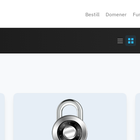
Bestill
Domener
Fu
Article
Grid
stream
view