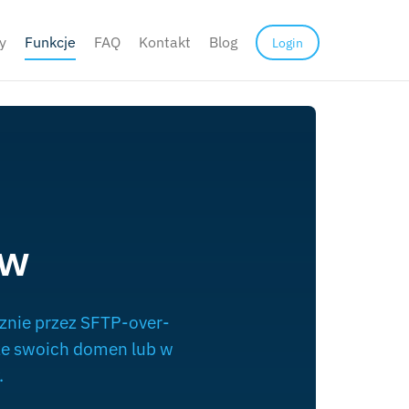
y
Funkcje
FAQ
Kontakt
Blog
Login
ów
ecznie przez SFTP-over-
 ze swoich domen lub w
.