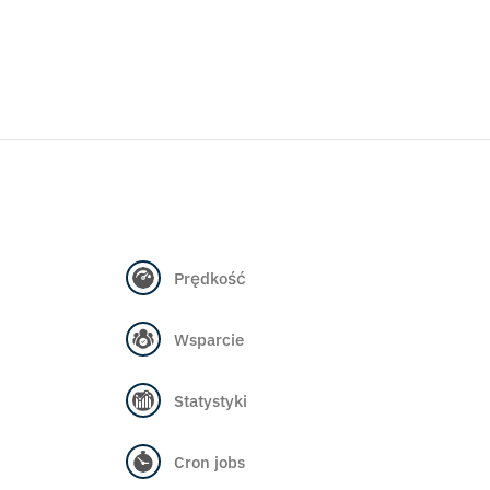
Prędkość
Wsparcie
Statystyki
Cron jobs