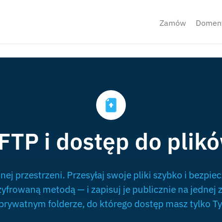
Zamów
Domen
FTP i dostęp do plik
nej przestrzeni. Przesyłaj swoje pliki szybko i bezpi
frowaną metodą — i zapisuj je publicznie na jednej
prywatnym folderze, do którego dostęp masz tylko Ty