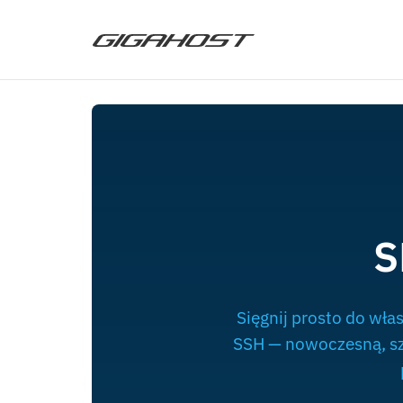
S
Sięgnij prosto do włas
SSH — nowoczesną, szy