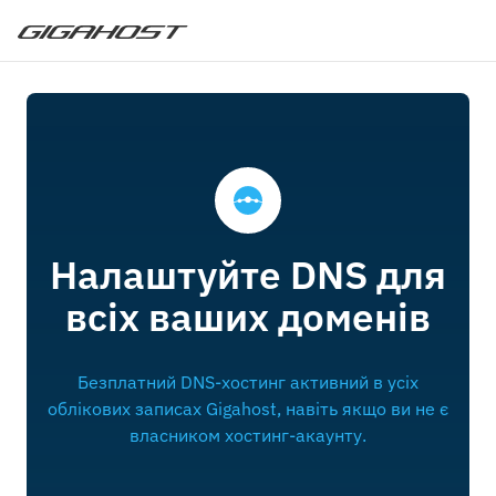
Налаштуйте DNS для
всіх ваших доменів
Безплатний DNS-хостинг активний в усіх
облікових записах Gigahost, навіть якщо ви не є
власником хостинг-акаунту.