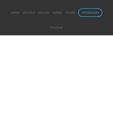
DANSK
DEUTSCH
ENGLISH
NORSK
POLSKI
УКРАЇНСЬКА
РУССКИЙ