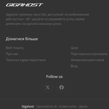
Gigahost пропонує простий, доступний та необмежений
веб-хостинг. Обʼєднуйте та управляйте усіма своїми
доменами за єдиною низькою ціною.
Дізнатися більше
Веб-пошта
Ціни
Про нас
Партнерська програма
Технічні характеристики
Умови використання
Вхід
Follow us
Gigahost
· Gammeltorv 8 · Копенгаґен · Данія