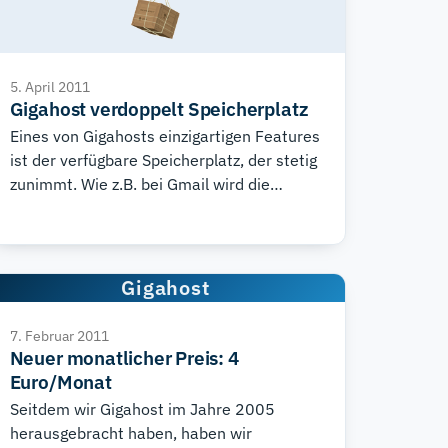
5. April 2011
Gigahost verdoppelt Speicherplatz
Eines von Gigahosts einzigartigen Features
ist der verfügbare Speicherplatz, der stetig
zunimmt. Wie z.B. bei Gmail wird die
Kapazität kontinuierlich zunehmen, um
mehr Dateien, Datenbanken und E-Mails
zu speichern. Zudem können Sie den
momentan verfügbaren Speicherplatz
Gigahost
anhand des Zählers auf unserer Startseite
verfolgen. Allerdings haben wir uns
7. Februar 2011
entschieden, dem Zähler ein wenig zu
Neuer monatlicher Preis: 4
helfen, indem wir den für jeden Nutzer
Euro/Monat
verfügbaren Speicherplatz verdoppelt
Seitdem wir Gigahost im Jahre 2005
haben.
herausgebracht haben, haben wir