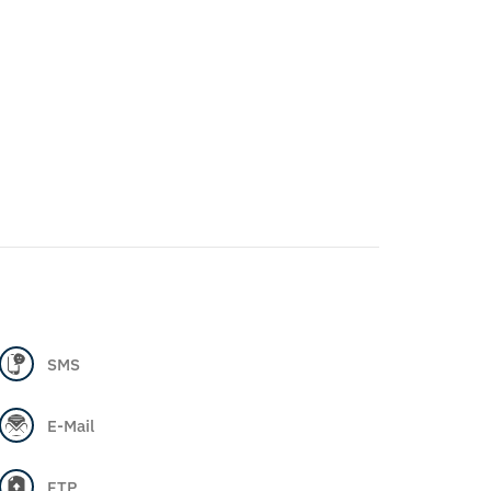
SMS
E-Mail
FTP