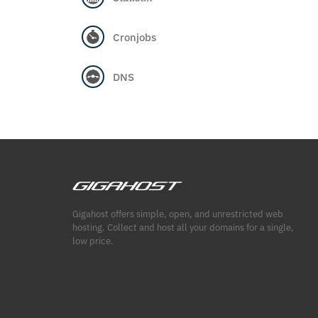
Cronjobs
DNS
Gigahost offers simple, open, and unrestricted web
hosting. Collect and host all your domains for a single,
low price.