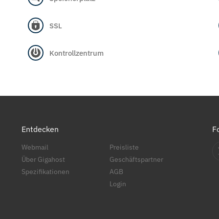
SSL
Kontrollzentrum
Entdecken
F
Webmail
Preisliste
Über Gigahost
Geschäftspartner
Spezifikationen
AGB
Login