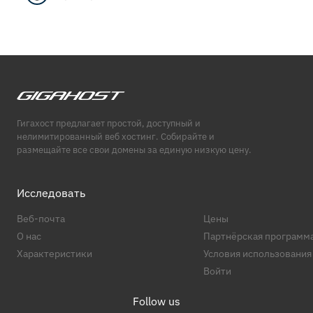
Гигахост предлагает простой, доступный и
нелимитированный веб хостинг. Собирайте и
размещайте все свои домены за единую низкую цену.
Исследовать
Веб-почта
Цены
О нас
Партнёрская программ
Характеристики
Условия использования
Войти
Follow us