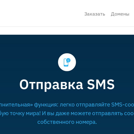
Заказать
Домены
Отправка SMS
нительная» функция: легко отправляйте SMS-со
ую точку мира! И вы даже можете отправлять со
собственного номера.