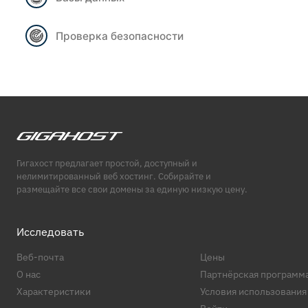
Проверка безопасности
Гигахост предлагает простой, доступный и
нелимитированный веб хостинг. Собирайте и
размещайте все свои домены за единую низкую цену.
Исследовать
Веб-почта
Цены
О нас
Партнёрская программ
Характеристики
Условия использования